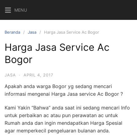
Langsung
MENU
ke
konten
Beranda
Jasa
Harga Jasa Service Ac Bogor
Harga Jasa Service Ac
Bogor
JASA
·
APRIL 4, 2017
Apakah anda warga Bogor yg sedang mencari
informasi mengenai Harga Jasa service Ac Bogor ?
Kami Yakin “Bahwa” anda saat ini sedang mencari Info
untuk perbaikan ac atau pun perawatan ac untuk
Rumah anda dan ingin mendapatkan Harga Spesial
agar memperkecil pengeluaran bulanan anda.