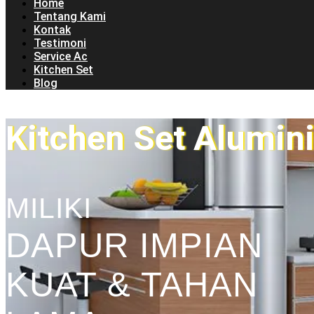
Home
Tentang Kami
Kontak
Testimoni
Service Ac
Kitchen Set
Blog
Kitchen Set Alumi
MILIKI
DAPUR IMPIAN
KUAT & TAHAN