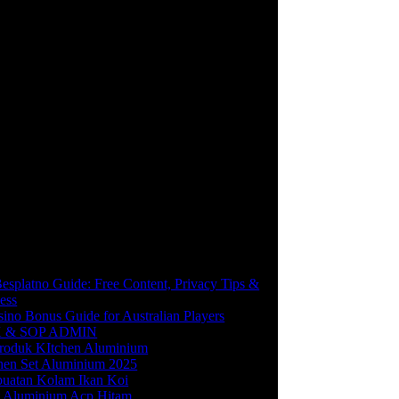
esplatno Guide: Free Content, Privacy Tips &
ess
ino Bonus Guide for Australian Players
 & SOP ADMIN
Produk KItchen Aluminium
hen Set Aluminium 2025
uatan Kolam Ikan Koi
t Aluminium Acp Hitam