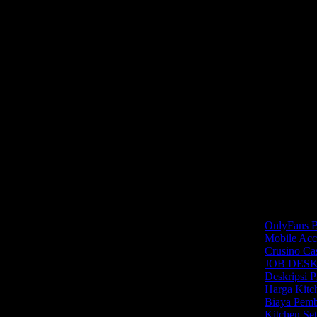
ribe channel ini dan tekan tombol lonceng untuk
ri sebelum kita ini yang terbuat dari kayu
Blog
ahan tidak melenceng dari ukuran yang sudah kita
OnlyFans B
Mobile Acc
Crusino Cas
JOB DESK
Deskripsi 
Harga Kitc
Biaya Pemb
Kitchen Se