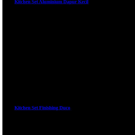
Kitchen Set Aluminium Dapur Kecil
Biaya Pembuatan Kitchen Set Aluminium dapur kecil beserta Mo
untuk 1 meter biaya pembuatan kitchen set aluminium. Untuk pe
meter persegi. pada umumnya Pembuatan Kitchen Set yaitu met
40 cm …
Kitchen Set Finishing Duco
Apa Itu Kitchen Set duco? Menjawab Pertanyaan itu adalah K
Sprey. pada umumnya Kitchen Set Finishing Duco menggunaka
Melaminto ataupun MDF. Untuk kali ini kami buatnya dengan