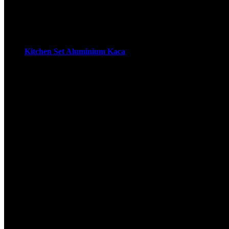
Kitchen Set Aluminium Kaca
Model Kitchen Set Aluminium Kaca Cermin & Solid Kitchen s
diletakkan di dapur impian kamu. Buat kitchen set berkualitas 
merupakan seperangkat furnitur yang memiliki fungsi sebagai
kitchen set yang baik, diperlukan bahan yang cocok …