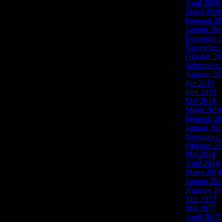
April 2020
Maret 2020
Februari 2
delnya – Cek di Sini. Harga di atas adalah harga
Januari 20
rhitungan per meter dengan sistem meter lari dan
Desember 
er lari dengan ukuran Tinggi 80cm / 85 cm, Lebar
November 
Oktober 20
September 
Agustus 20
Juli 2019
(5
Juni 2019
(
Mei 2019
(
Maret 2019
Februari 2
Januari 20
November 
Oktober 20
Mei 2018
(
April 2018
Maret 2018
Januari 20
Agustus 20
itchen Set Finishing Duco dengan Cat menggunakan
Juni 2017
(
n Bahan Kayu Seperti Multiplek, Blokmin,
Mei 2017
(
 bahan material Berbeda… Kitchen Set Duco yang
April 2017