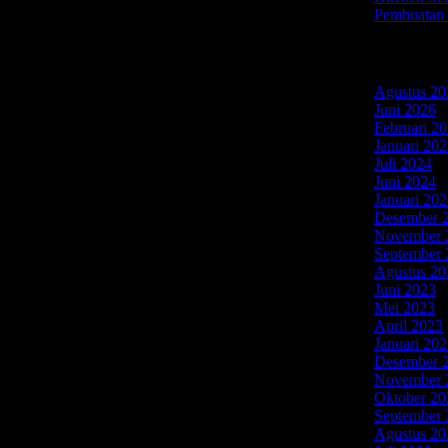
Pembuatan 
Arsip
Agustus 20
Juni 2026
(
Februari 2
Januari 20
Juli 2024
(2
Juni 2024
(
Januari 20
Desember 
a di Jakarta Timur, Jakarta Barat, Jakarta Utara,
November 
 custom kitchen set. Produk berkualitas akan kamu
September 
n tahan lama adalah impian setiap pemilik rumah.
Agustus 20
Juni 2023
(
Mei 2023
(
April 2023
Januari 20
Desember 
November 
Oktober 20
September 
Agustus 20