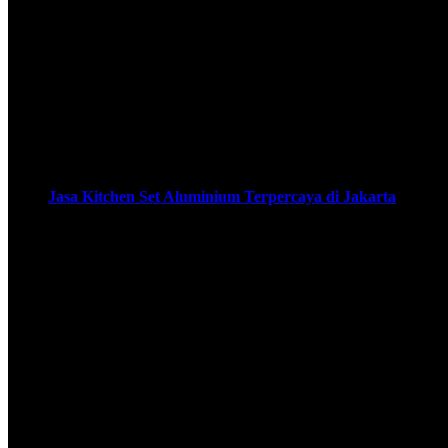
Jasa Kitchen Set Aluminium Terpercaya di Jakarta
Rafif Teknik hadir sebagai jasa kitchen set aluminium Terpercay
Jakarta Selatan & Jakarta Pusat yang akan melayani pembuatan
dapatkan disini. Memiliki kitchen set aluminium yang indah da
Bagi kamu yang tinggal di Jakarta, banyak …