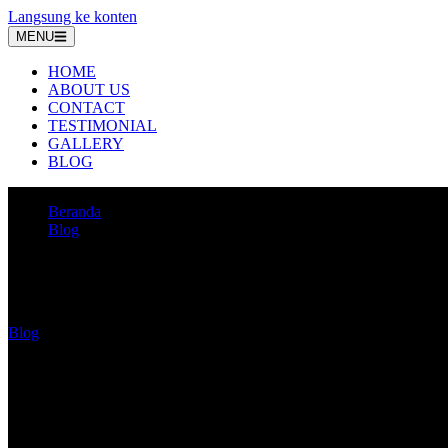
Langsung ke konten
MENU
HOME
ABOUT US
CONTACT
TESTIMONIAL
GALLERY
BLOG
Beranda
Blog
Cara Potong Acp dengan Mesin Cepat & Mudah
Cara Potong Acp dengan Mesin Cepat & 
Blog
·
Maret 9, 2022