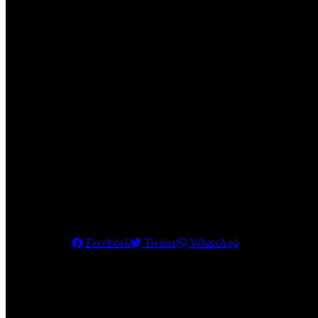
Ide cemerlang dengan cara cepat menggunakan mesin kamu bisa subsc
mendapatkan update video terbaru baik itu di video ataupun tutorial da
menggunakan paku atau selanjutnya kemudian kita dorong secara perl
buat tersebut.
Bagikan ini
Facebook
Twitter
WhatsApp
Pos Terkait