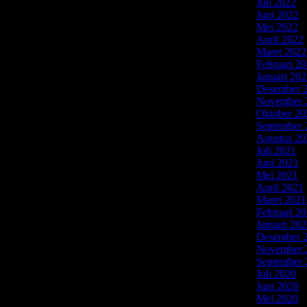
Juli 2022
(2
Juni 2022
(
Mei 2022
(
April 2022
Maret 2022
Februari 2
Januari 20
Desember 
et aluminium kaca memang yang paling cocok untuk
November 
sesuai keinginanmu bersama kami di sini! Kitchen set
Oktober 20
 alat bantu menyiapkan hidangan. Untuk membuat
September 
Agustus 20
Juli 2021
(5
Juni 2021
(
Mei 2021
(
April 2021
Maret 2021
Februari 2
Januari 20
Desember 
November 
September 
Juli 2020
(2
Juni 2020
(
Mei 2020
(