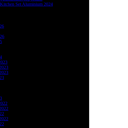
Kitchen Set Aluminium 2024
26
(2)
1)
026
(1)
25
(2)
)
2)
24
(1)
2023
(1)
2023
(3)
2023
(4)
23
(6)
1)
1)
(2)
23
(9)
2022
(11)
2022
(3)
22
(9)
2022
(6)
22
(3)