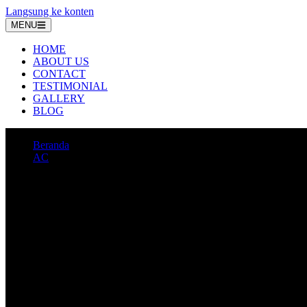
Langsung ke konten
MENU
HOME
ABOUT US
CONTACT
TESTIMONIAL
GALLERY
BLOG
Beranda
AC
Harga Terbaru Jasa Service AC Rafif Teknik