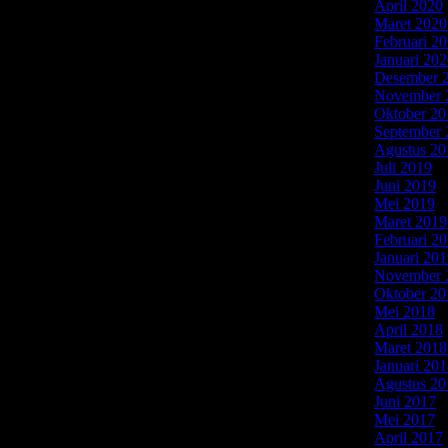
April 2020
Maret 2020
Februari 2
i anda juga harus mengetahui kelebihan jasa service
Januari 20
ding dengan harga yang kami tawarkan. Berikut ini
Desember 
November 
Oktober 20
September 
Agustus 20
 website kami secara online, maka kami menawarkan
Juli 2019
(5
pihak. Anda bisa membayar jasa kami setelah AC
Juni 2019
(
nyaman.
Mei 2019
(
Maret 2019
caya. Segala kerusakan dan kebutuhan part, selalu
Februari 2
ice dilakukan dengan transparan dan dapat
Januari 20
 menggunakan jasa service AC di kami.
November 
Oktober 20
Mei 2018
(
April 2018
laman dan memiliki lisensi kerja. Pengalaman
Maret 2018
isa mennjadi teknisi yang handal dan jago. Poin ini
Januari 20
 Google.
Agustus 20
Juni 2017
(
Mei 2017
(
h. Meskipun harganya murah, kami tetap memberikan
April 2017