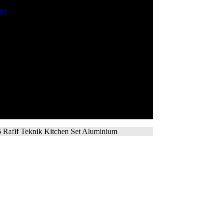
(29)
017
(13)
mai No 132. Cilangkap Depok.
 Rafif Teknik Kitchen Set Aluminium