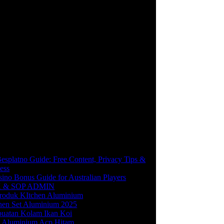
esplatno Guide: Free Content, Privacy Tips &
ess
ino Bonus Guide for Australian Players
 & SOP ADMIN
Produk KItchen Aluminium
hen Set Aluminium 2025
uatan Kolam Ikan Koi
t Aluminium Acp Hitam