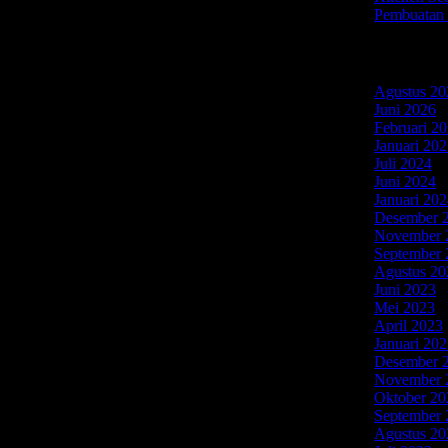
Pembuatan 
Arsip
Agustus 20
Juni 2026
(
nik 2020
Februari 2
Januari 20
Juli 2024
(2
i lebih lengkapnya, nanti anda bisa mengakses
Juni 2024
(
nda bisa menanyakannya langsung lewat WA. Ada
Januari 20
Desember 
November 
September 
Agustus 20
jumlah AC yang ingin dicuci. Untuk ukuran 0.5
Juni 2023
(
per unitnya. Sedangkan untuk 2 – 3 unit, harganya
Mei 2023
(
bayar Rp. 65.000 per unit AC.
April 2023
Januari 20
ok harga cuci AC 1 unitnya ialah Rp. 80.000 per
Desember 
t. Dan untuk 4 unit keatas, anda cukup membayar Rp.
November 
Oktober 20
September 
Agustus 20