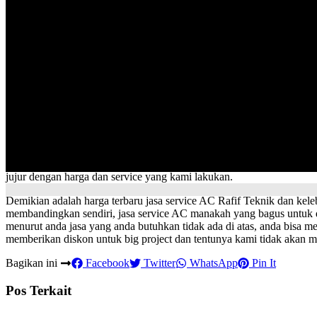
pelayanan yang maksimal dan tidak menguranginya sedikitpun. Harga
benar benar mau dan ingin order dalam jumlah yang banyak. Anda bi
Bergaransi
Anda akan mendapatkan jaminan garansi untuk setiap barang yang tela
menjamin bahwasannya kami benar benar memberikan pelayanan yang 
anda gunakan, tapi paling tidak garansi akan menjamin barang yang k
Gratis Konsultasi
Bingung ingin service AC di bagian mana saja, tenang, anda bisa me
Sebelum anda menggunakan jasa kami, alangkah baiknya untuk membi
siap membantu anda dalam memberikan pelayanan jasa service AC. And
jujur dengan harga dan service yang kami lakukan.
Demikian adalah harga terbaru jasa service AC Rafif Teknik dan keleb
membandingkan sendiri, jasa service AC manakah yang bagus untuk di
menurut anda jasa yang anda butuhkan tidak ada di atas, anda bisa
memberikan diskon untuk big project dan tentunya kami tidak akan m
Bagikan ini
Facebook
Twitter
WhatsApp
Pin It
Pos Terkait