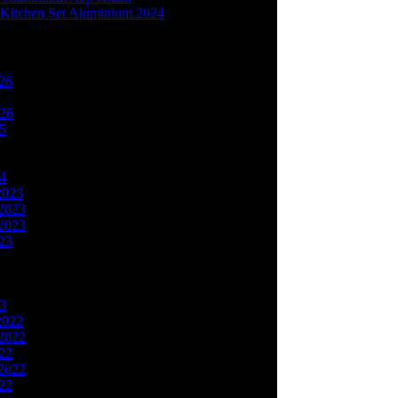
Kitchen Set Aluminium 2024
26
(2)
1)
026
(1)
25
(2)
)
2)
24
(1)
2023
(1)
2023
(3)
2023
(4)
23
(6)
1)
1)
(2)
23
(9)
2022
(11)
2022
(3)
22
(9)
2022
(6)
22
(3)