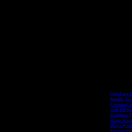
nik
ekitarnya yang memiliki reputasi sangat baik di mata
ahli dibidangnya sehingga membuat segala pekerjaan
lnya kami bisa memberikan pelayanan yang bagus
Blog
OnlyFans B
Mobile Acc
Crusino Cas
JOB DESK
Deskripsi 
Harga Kitc
Biaya Pemb
Kitchen Se