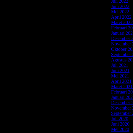
Juli 2022
(2
Juni 2022
(
da bisa menghubungi kami untuk informasi lebh
Mei 2022
(
April 2022
Maret 2022
Februari 2
Januari 20
 pasang AC di kami cukup terjangkau. Untuk
Desember 
untuk pembongkaran AC dengan ukuran yang sama
November 
350.000.
Oktober 20
September 
 per unit AC. Dan untuk pembongkaran AC dengan
Agustus 20
ang AC adalah Rp. 425.000.
Juli 2021
(5
Juni 2021
(
Mei 2021
(
April 2021
ai 1PK. Harga penambahan freon tipe R22 yaitu Rp.
Maret 2021
 195.000.
Februari 2
Januari 20
n tipe R22 yaitu Rp. 250.000. Tipe R32 yaitu Rp.
Desember 
November 
September 
aru jasa service AC di Rafif Teknik? Sebenarnya
Juli 2020
(2
r harga. Tapi kali ini saya akan sedikit memaparkan
Juni 2020
(
vice AC Rafif Teknik terbaru tahun 2020.
Mei 2020
(