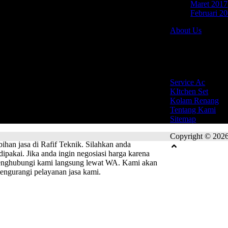
 itu pun juga masih bisa dinego jika anda memang
Maret 2017
sa bernegosiasi dengan kami lewat laman kontak.
Februari 2
About Us
h kami service. Garansi ini berfungsi untuk
Jl. Banjaran Per
profesional. Meskipun nantinya, garansi tidak
ami tangani selalu memiliki hasil yang maksimal.
Site Link
Service Ac
KItchen Set
ngonsultasikannya terlebih dahulu kepada kami.
Kolam Renang
carakan kira kira apa saja yang dibutuhkan. Kami
Tentang Kami
a juga tidak perlu khawatir, karena kami selalu
Sitemap
Copyright © 2026
ihan jasa di Rafif Teknik. Silahkan anda
pakai. Jika anda ingin negosiasi harga karena
 menghubungi kami langsung lewat WA. Kami akan
engurangi pelayanan jasa kami.