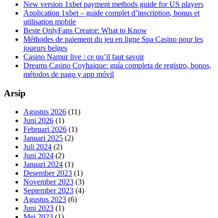
New version 1xbet payment methods guide for US players
Application 1xbet – guide complet d’inscription, bonus et
utilisation mobile
Beste OnlyFans Creator: What to Know
Méthodes de paiement du jeu en ligne Spa Casino pour les
joueurs belges
Casino Namur live : ce qu’il faut savoir
Dreams Casino Coyhaique: guía completa de registro, bonos,
métodos de pago y app móvil
Arsip
Agustus 2026
(11)
Juni 2026
(1)
Februari 2026
(1)
Januari 2025
(2)
Juli 2024
(2)
Juni 2024
(2)
Januari 2024
(1)
Desember 2023
(1)
November 2023
(3)
September 2023
(4)
Agustus 2023
(6)
Juni 2023
(1)
Mei 2023
(1)