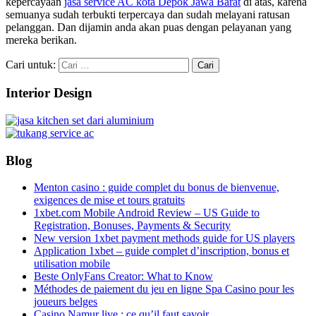
kepercayaan
jasa service AC kota Depok Jawa Barat
di atas, karena
semuanya sudah terbukti terpercaya dan sudah melayani ratusan
pelanggan. Dan dijamin anda akan puas dengan pelayanan yang
mereka berikan.
Cari untuk:
Interior Design
Blog
Menton casino : guide complet du bonus de bienvenue,
exigences de mise et tours gratuits
1xbet.com Mobile Android Review – US Guide to
Registration, Bonuses, Payments & Security
New version 1xbet payment methods guide for US players
Application 1xbet – guide complet d’inscription, bonus et
utilisation mobile
Beste OnlyFans Creator: What to Know
Méthodes de paiement du jeu en ligne Spa Casino pour les
joueurs belges
Casino Namur live : ce qu’il faut savoir