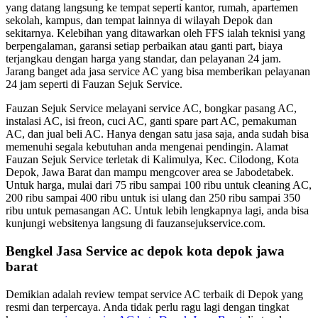
yang datang langsung ke tempat seperti kantor, rumah, apartemen
sekolah, kampus, dan tempat lainnya di wilayah Depok dan
sekitarnya. Kelebihan yang ditawarkan oleh FFS ialah teknisi yang
berpengalaman, garansi setiap perbaikan atau ganti part, biaya
terjangkau dengan harga yang standar, dan pelayanan 24 jam.
Jarang banget ada jasa service AC yang bisa memberikan pelayanan
24 jam seperti di Fauzan Sejuk Service.
Fauzan Sejuk Service melayani service AC, bongkar pasang AC,
instalasi AC, isi freon, cuci AC, ganti spare part AC, pemakuman
AC, dan jual beli AC. Hanya dengan satu jasa saja, anda sudah bisa
memenuhi segala kebutuhan anda mengenai pendingin. Alamat
Fauzan Sejuk Service terletak di Kalimulya, Kec. Cilodong, Kota
Depok, Jawa Barat dan mampu mengcover area se Jabodetabek.
Untuk harga, mulai dari 75 ribu sampai 100 ribu untuk cleaning AC,
200 ribu sampai 400 ribu untuk isi ulang dan 250 ribu sampai 350
ribu untuk pemasangan AC. Untuk lebih lengkapnya lagi, anda bisa
kunjungi websitenya langsung di fauzansejukservice.com.
Bengkel Jasa Service ac depok kota depok jawa
barat
Demikian adalah review tempat service AC terbaik di Depok yang
resmi dan terpercaya. Anda tidak perlu ragu lagi dengan tingkat