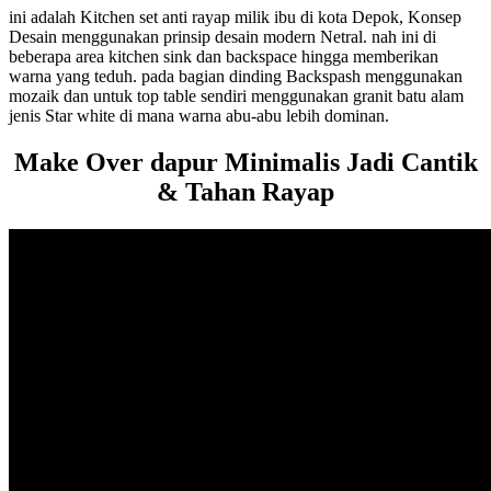
ini adalah Kitchen set anti rayap milik ibu di kota Depok, Konsep
Desain menggunakan prinsip desain modern Netral. nah ini di
beberapa area kitchen sink dan backspace hingga memberikan
warna yang teduh. pada bagian dinding Backspash menggunakan
mozaik dan untuk top table sendiri menggunakan granit batu alam
jenis Star white di mana warna abu-abu lebih dominan.
Make Over dapur Minimalis Jadi Cantik
& Tahan Rayap