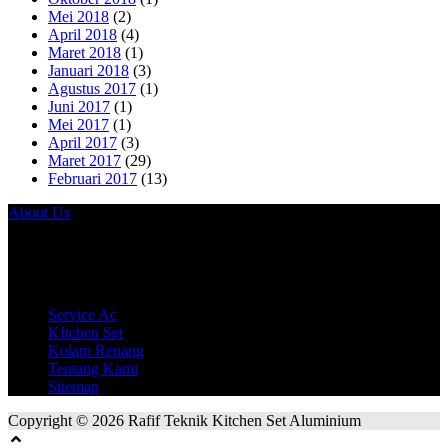
Mei 2018
(2)
April 2018
(4)
Maret 2018
(1)
Januari 2018
(3)
Agustus 2017
(1)
Juni 2017
(1)
Mei 2017
(1)
April 2017
(3)
Maret 2017
(29)
Februari 2017
(13)
About Us
Jl. Banjaran Permai No 132. Cilangkap Depok.
Site Link
Service Ac
KItchen Set
Kolam Renang
Tentang Kami
Sitemap
Copyright © 2026 Rafif Teknik Kitchen Set Aluminium