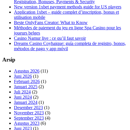
Registration, Bonuses, Payments & Security
New version 1xbet payment methods guide for US players
Application 1xbet – guide complet d’inscription, bonus et
utilisation mobile
Beste OnlyFans Creator: What to Know
Méthodes de paiement du jeu en ligne Spa Casino pour les
joueurs belges
Casino Namur live : ce qu’il faut savoir
Dreams Casino Coyhaique: guía completa de registro, bonos,
métodos de pago y app móvil
Arsip
Agustus 2026
(11)
Juni 2026
(1)
Februari 2026
(1)
Januari 2025
(2)
Juli 2024
(2)
Juni 2024
(2)
Januari 2024
(1)
Desember 2023
(1)
November 2023
(3)
September 2023
(4)
Agustus 2023
(6)
Juni 2023
(1)