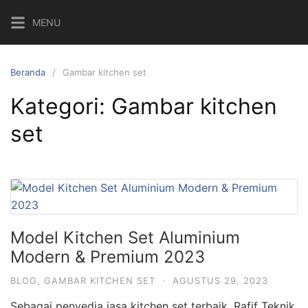
Langsung
MENU
ke
konten
Beranda
Gambar kitchen set
Kategori:
Gambar kitchen
set
Model Kitchen Set Aluminium
Modern & Premium 2023
BLOG
,
GAMBAR KITCHEN SET
·
AGUSTUS 29, 2023
Sebagai penyedia jasa kitchen set terbaik, Rafif Teknik