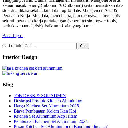
Tanggung Jawab Utama: Manajemen Inventaris: Mengontrol arus
keluar masuk barang (Inbound & Outbound) serta memastikan data
stok di aplikasi selalu akurat dan up-to-date. Manajemen Aset &
Peralatan Kerja: Mendata, memelihara, dan mengawasi inventaris
seluruh peralatan kerja pertukangan (seperti mesin, power tools,
perkakas manual, dsb), baik untuk alat yang baru …
Baca Juga :
Cari untuk:
Interior Design
Blog
JOB DESK & SOP ADMIN
Deskripsi Produk KItchen Aluminium
Harga Kitchen Set Aluminium 2025
Biaya Pembuatan Kolam Ikan Koi
Kitchen Set Aluminium Acp Hitam
Pembuatan Kitchen Set Aluminium 2024
Pesan Kitchen Set Aluminium di Bandung, dimana?