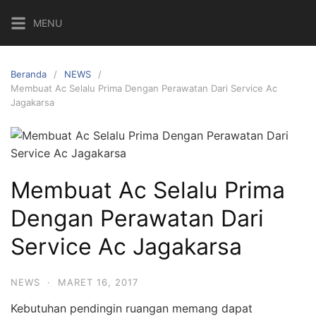
L
MENU
a
n
g
Beranda
NEWS
s
Membuat Ac Selalu Prima Dengan Perawatan Dari Service Ac
u
Jagakarsa
n
g
k
e
Membuat Ac Selalu Prima
k
o
Dengan Perawatan Dari
n
t
Service Ac Jagakarsa
e
n
NEWS
·
MARET 16, 2017
Kebutuhan pendingin ruangan memang dapat